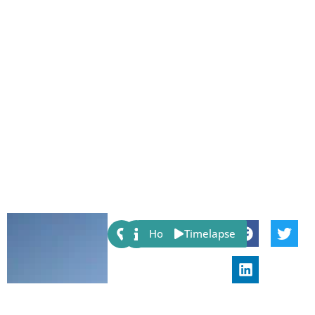
Share:
Host
Timelapse