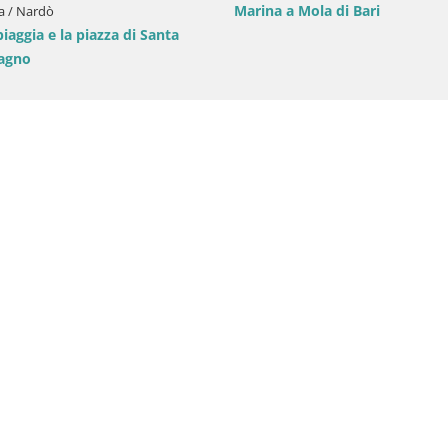
gano)
Covo dei Saraceni