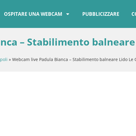
OSPITARE UNA WEBCAM
PUBBLICIZZARE
C
nca – Stabilimento balneare
poli
»
Webcam live Padula Bianca – Stabilimento balneare Lido Le