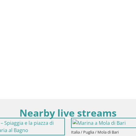
Nearby live streams
Italia / Puglia / Polignano a Mare