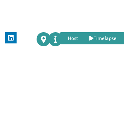
Host
Timelapse