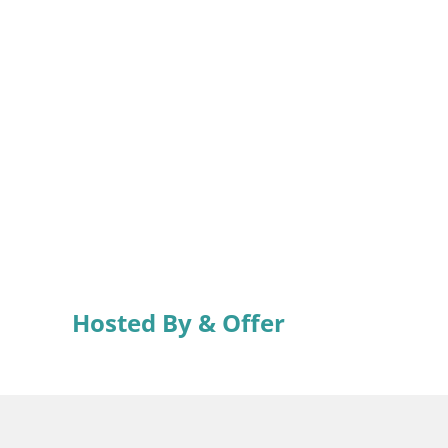
Hosted By & Offer