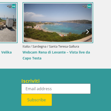
Sicilia / Trapani
Italia / Sardegna / Golfo Aranci
 Isole dello Stagnone – Duotone
Webcam Terza Spiaggia Gol
nter
Vista mare in diretta
Iscriviti
Subscribe