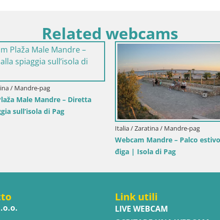
Related webcams
Italia / Sicilia / Trapani
Webcam Isole dello Stagnone – Duotone
Pro Center
Italia / Sardegna /
ta
Webcam Terza S
Vista mare in di
tto
Link utili
.o.o.
LIVE WEBCAM