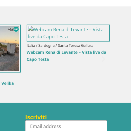
 Golfo Aranci
Italia / Sardegna / Sant'Anna Arresi
piaggia Golfo Aranci –
Webcam Porto Pino – Spiaggia in dir
retta
da Sant’Anna Arresi
Iscriviti