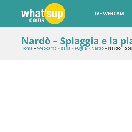
LIVE WEBCAM
Nardò – Spiaggia e la p
Home
»
Webcams
»
Italia
»
Puglia
»
Nardò
»
Nardò – Spi