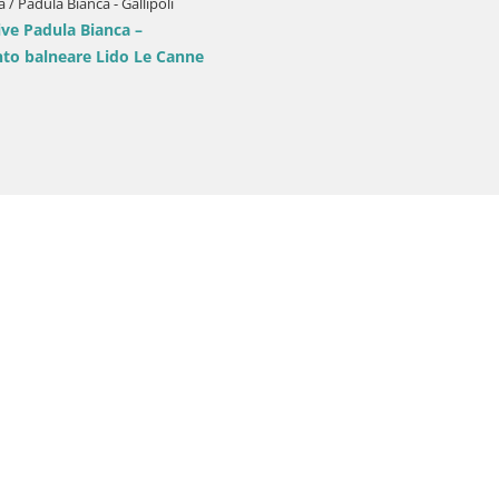
Italia / Puglia / P
Webcam Polign
b&b