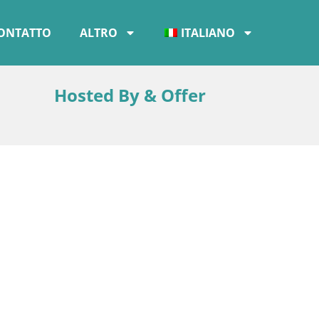
ONTATTO
ALTRO
ITALIANO
Hosted By & Offer