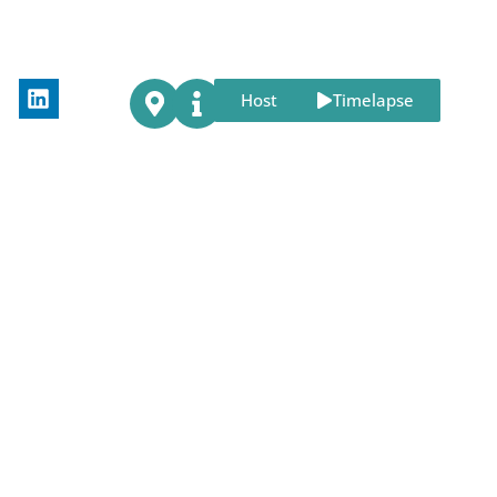
Host
Timelapse