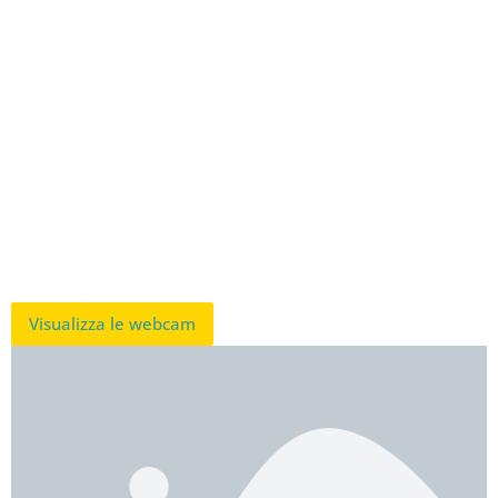
Visualizza le webcam