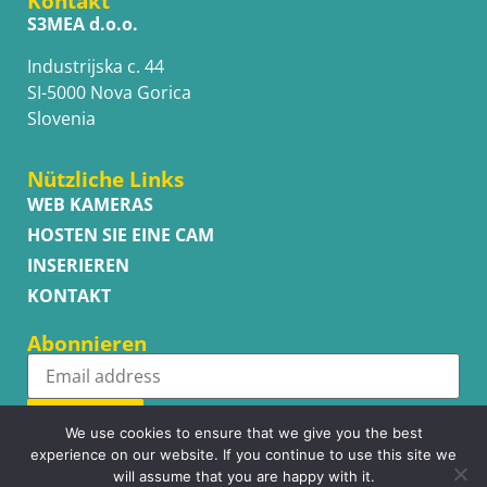
Kontakt
S3MEA d.o.o.
Industrijska c. 44
SI-5000 Nova Gorica
Slovenia
Nützliche Links
WEB KAMERAS
HOSTEN SIE EINE CAM
INSERIEREN
KONTAKT
Abonnieren
Subscribe
We use cookies to ensure that we give you the best
experience on our website. If you continue to use this site we
will assume that you are happy with it.