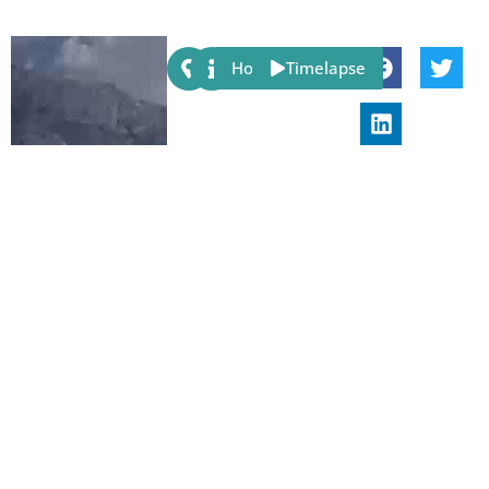
Share:
Host
Timelapse