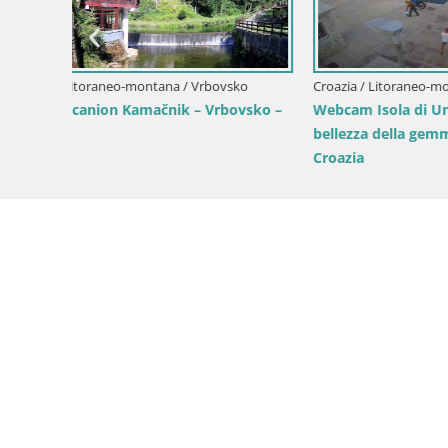
ko
Croazia / Litoraneo-montana / Lussinpiccolo
Croazia / L
vsko –
Webcam Isola di Unije – Esplora la
Live webca
bellezza della gemma nascosta della
Croazia
Croazia