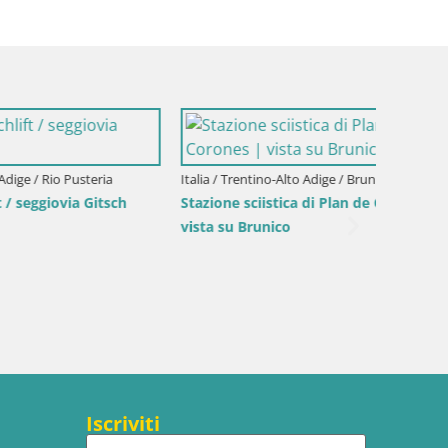
orones |
Italia / Trentino-Alto Adige / Brunico
Italia / 
Kronplatz peak | view to Valdaora –
Plan de
Olang
Iscriviti