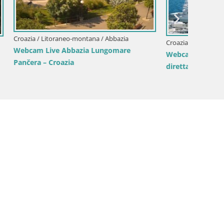
zia
Croazia 
Croazia / Litoraneo-montana / Abbazia
are
Webcam 
Webcam Marina Volosko – Porto Mul in
dall’Ho
diretta | Abbazia