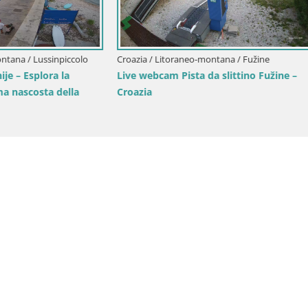
Croazia / Litoraneo-montana / Abba
itoraneo-montana / Fužine
Webcam Live Abbazia Lungom
m Pista da slittino Fužine –
Pančera – Croazia