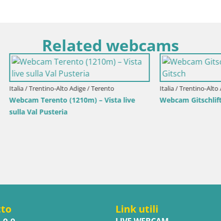
Related webcams
ntino-Alto Adige / Rio Pusteria
Italia / Trentino-Alto Adige / Brunico
schlift / seggiovia Gitsch
Stazione sciistica di Plan de C
vista su Brunico
tto
Link utili
.o.o.