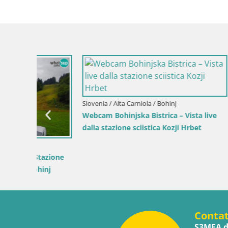
Italia / Trentino-Alto Adige / Terento
Italia / Tre
Webcam Terento (1210m) – Vista live
Webcam Git
 live
sulla Val Pusteria
t
Conta
S3MEA d