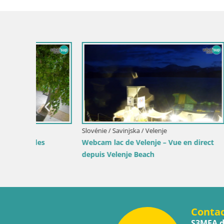
Slovénie / Savinjska / Velenje
Croatie / Pr
Webcam lac de Velenje – Vue en direct
Webcam po
depuis Velenje Beach
lumières d
Conta
S3MEA d