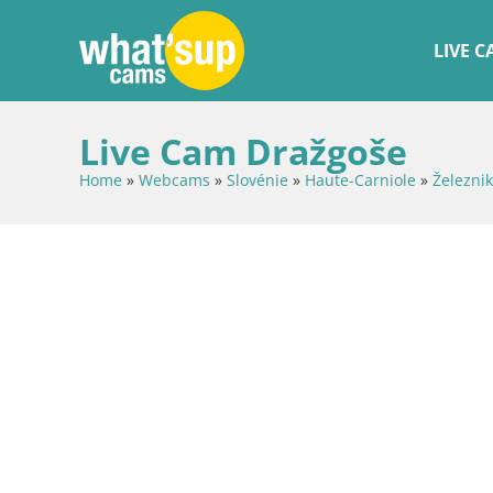
LIVE 
Live Cam Dražgoše
Home
»
Webcams
»
Slovénie
»
Haute-Carniole
»
Železnik