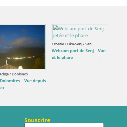
Croatie / Lika-Senj / Senj
Italie /
Webcam port de Senj – Vue sur la jetée
Webcam 
et le phare
Su Giu
co
Vue depuis
Souscrire