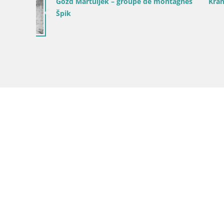
Gozd Martuljek – groupe de montagnes
Kranjska G
Špik