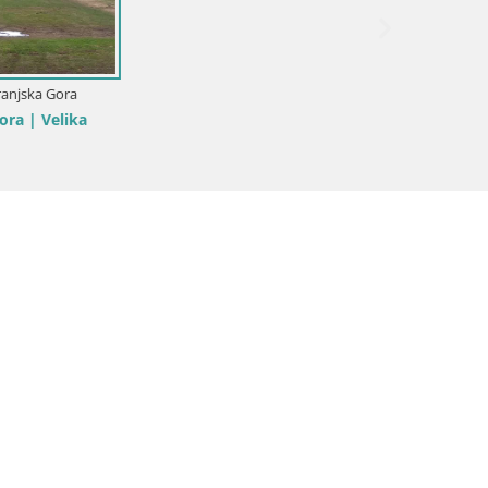
a Gora
Slovénie
Velika
Slajka 