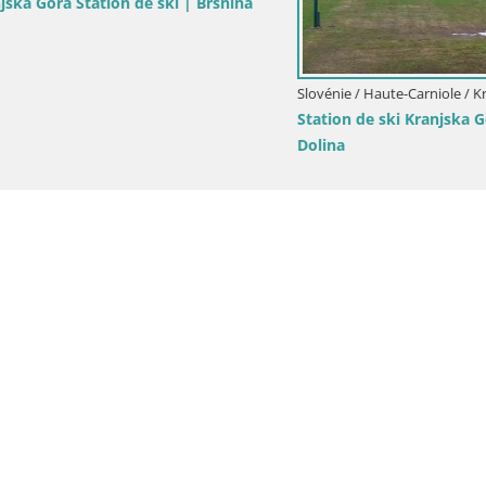
ora Station de ski | Brsnina
Slovénie / Haute-Carniole / Kranjsk
Station de ski Kranjska Gora | 
Dolina