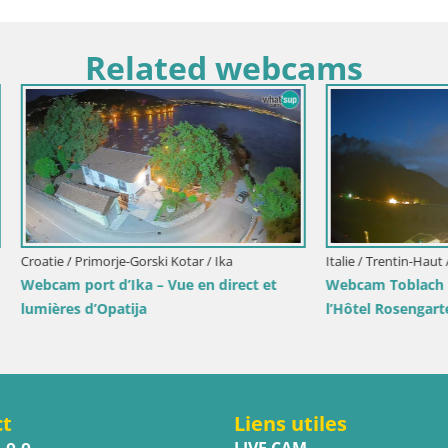
Related webcams
imorje-Gorski Kotar / Ika
Italie / Trentin-Haut Adige / Dobbia
rt d’Ika – Vue en direct et
Webcam Toblach Dolomites – 
’Opatija
l’Hôtel Rosengarten
ct
Liens utiles
.o.o.