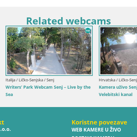
Related webcams
Primorsko-Goranska / Ika
a luka Ika – Pogled uživo na
tla Opatije
Italija / Trentino-Južni Tirol / Toblach
Web kamera Toblach Dolomiti 
Hotela Rosengarten
kt
Koristne povezave
.o.o.
WEB KAMERE U ŽIVO