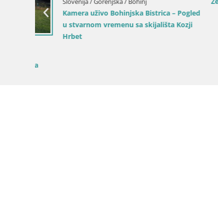
Planina
Gozd Martuljek – planinski lanac Špik
Slovenija / 
Kranjska 