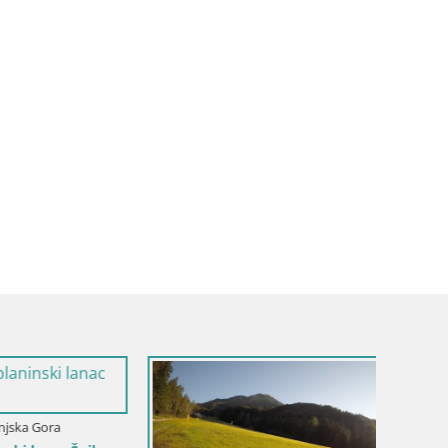
Slovenija / Gorenjska / Kamnik
Velika Planina | Gradišče