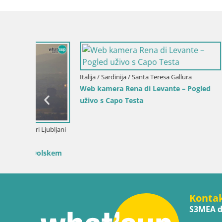
Hrvatska / 
Web kamer
luku i svje
Slovenija / Savinjska / Velenje
ika i
Web kamera Velenjsko jezero – Plaža
Velenje uživo
Konta
S3MEA d