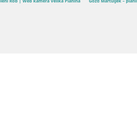
Gorenjska / Kranjska Gora
Slovenija / Gorenjska / Kranjska Gor
Gora SKIJANJE | Brsnina
Skijanje Kranjska Gora | Velika