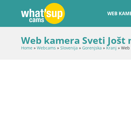
WEB KAME
Web kamera Sveti Jošt
Home
»
Webcams
»
Slovenija
»
Gorenjska
»
Kranj
»
Web 