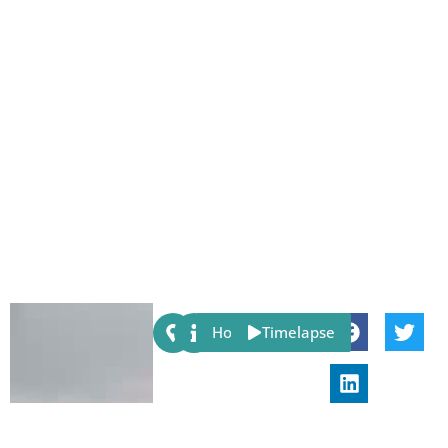
Share:
Host
Timelapse