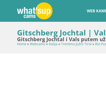
WEB KAME
Gitschberg Jochtal | Val
Gitschberg Jochtal i Vals putem 
Home
»
Webcams
»
Italija
»
Trentino-Južni Tirol
»
Rio Pu