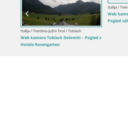
Pogled
Italija / Trentino-Južni Tirol / Rio Pusteria-
Mühlbach
Italija / Tre
Web kamera Gitschlift / žičara Gitsch –
Skijalište
Gornja stanica (2.512 m)
Bruneck