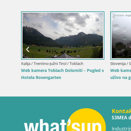
Italija / Trentino-Južni Tirol / Rasen-Antholz
Web kamera Niederrasen / Kronplatz –
Pogled uživo iz doline Anterselva
Italija / Tr
–
Web kamer
inja
uživo iz d
Konta
S3MEA d
Industrij