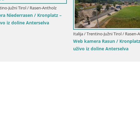
ntino-Južni Tirol / Bruneck
Italija / Trentino-Južni Tirol / Brunec
 Kronplatz – vrh | pogled na
Kronplatz vrh | pogled na Vald
Olang