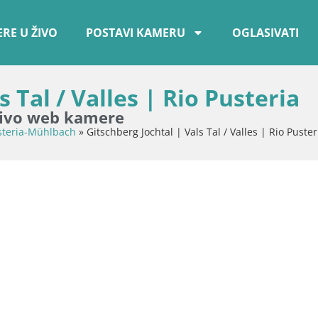
RE U ŽIVO
POSTAVI KAMERU
OGLASIVATI
s Tal / Valles | Rio Pusteria
uživo web kamere
steria-Mühlbach
»
Gitschberg Jochtal | Vals Tal / Valles | Rio Puster