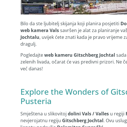
Bilo da ste ljubitelj skijanja koji planira posjetiti
Do
web kamera Vals
savršen je alat za planiranje v
Jochtalu
, uvijek ćete znati kada je pravo vrijeme z
dragulj.
Pogledajte
web kameru Gitschberg Jochtal
sada 
zelenih livada, očarat će vas predivni prizori. Ne 
već danas!
Explore the Wonders of Gitsch
Pusteria
Smještena u slikovitoj
dolini Vals / Valles
u regiji
nevjerojatnu regiju
Gitschberg Jochtal
. Ovu uslu