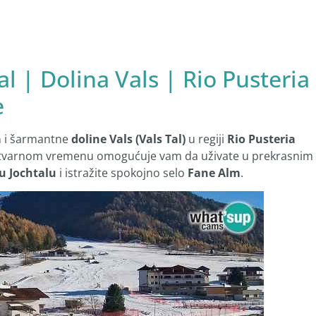
al | Dolina Vals | Rio Pusteria
e
a
i šarmantne
doline Vals (Vals Tal)
u regiji
Rio Pusteria
u stvarnom vremenu omogućuje vam da uživate u prekrasnim
u Jochtalu
i istražite spokojno selo
Fane Alm
.