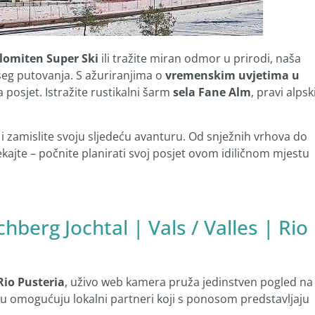
lomiten Super Ski
ili tražite miran odmor u prirodi, naša
ašeg putovanja. S ažuriranjima o
vremenskim uvjetima u
a posjet. Istražite rustikalni šarm
sela Fane Alm
, pravi alpsk
i zamislite svoju sljedeću avanturu. Od snježnih vrhova do
čekajte – počnite planirati svoj posjet ovom idiličnom mjestu
berg Jochtal | Vals / Valles | Rio
Rio Pusteria
, uživo web kamera pruža jedinstven pogled na
gu omogućuju lokalni partneri koji s ponosom predstavljaju