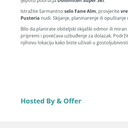
ljepotu područja
Dolomiten Super Ski
.
Istražite šarmantno
selo Fane Alm
, provjerite
vre
Pusteria
nudi. Skijanje, planinarenje ili opuštan
Bilo da planirate obiteljski skijaški odmor ili m
pripremi i povećava uzbuđenje za dolazak. Podrži
njihovu lokaciju kako biste uživali u gostoljubivost
Hosted By & Offer