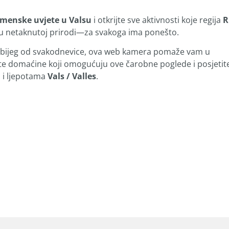
menske uvjete u Valsu
i otkrijte sve aktivnosti koje regija
R
je u netaknutoj prirodi—za svakoga ima ponešto.
iran bijeg od svakodnevice, ova web kamera pomaže vam u
te domaćine koji omogućuju ove čarobne poglede i posjetit
i i ljepotama
Vals / Valles
.