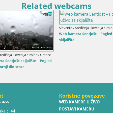
Related webcams
entino-Južni Tirol / Rasen-Antholz
Slovenija / Gorenjska / Bohinj
a Rasun / Kronplatz – Pogled
Kamera uživo Bohinjska Bistric
oline Anterselva
u stvarnom vremenu sa skijališ
Hrbet
kt
Koristne povezave
.o.o.
WEB KAMERE U ŽIVO
POSTAVI KAMERU
ska c. 44