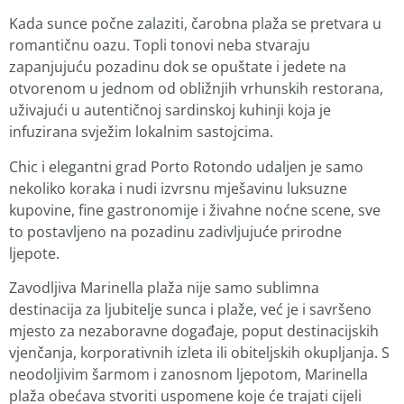
Kada sunce počne zalaziti, čarobna plaža se pretvara u
romantičnu oazu. Topli tonovi neba stvaraju
zapanjujuću pozadinu dok se opuštate i jedete na
otvorenom u jednom od obližnjih vrhunskih restorana,
uživajući u autentičnoj sardinskoj kuhinji koja je
infuzirana svježim lokalnim sastojcima.
Chic i elegantni grad Porto Rotondo udaljen je samo
nekoliko koraka i nudi izvrsnu mješavinu luksuzne
kupovine, fine gastronomije i živahne noćne scene, sve
to postavljeno na pozadinu zadivljujuće prirodne
ljepote.
Zavodljiva Marinella plaža nije samo sublimna
destinacija za ljubitelje sunca i plaže, već je i savršeno
mjesto za nezaboravne događaje, poput destinacijskih
vjenčanja, korporativnih izleta ili obiteljskih okupljanja. S
neodoljivim šarmom i zanosnom ljepotom, Marinella
plaža obećava stvoriti uspomene koje će trajati cijeli