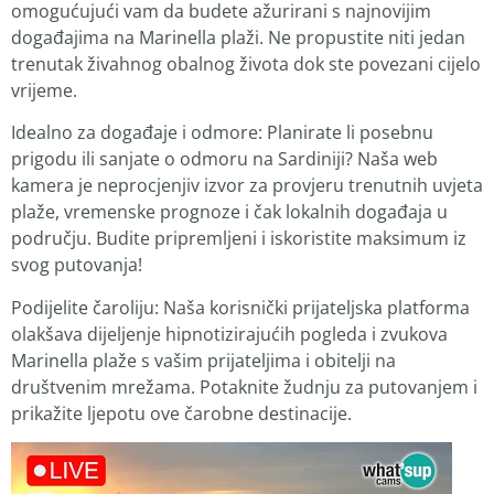
omogućujući vam da budete ažurirani s najnovijim
događajima na Marinella plaži. Ne propustite niti jedan
trenutak živahnog obalnog života dok ste povezani cijelo
vrijeme.
Idealno za događaje i odmore: Planirate li posebnu
prigodu ili sanjate o odmoru na Sardiniji? Naša web
kamera je neprocjenjiv izvor za provjeru trenutnih uvjeta
plaže, vremenske prognoze i čak lokalnih događaja u
području. Budite pripremljeni i iskoristite maksimum iz
svog putovanja!
Podijelite čaroliju: Naša korisnički prijateljska platforma
olakšava dijeljenje hipnotizirajućih pogleda i zvukova
Marinella plaže s vašim prijateljima i obitelji na
društvenim mrežama. Potaknite žudnju za putovanjem i
prikažite ljepotu ove čarobne destinacije.