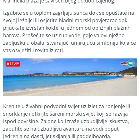
Marinella plaža je savršen bijeg od uobičajenog.
Izgubite se u toplom zagrljaju sunca dok se opuštate na
svojoj ležaljci ili osjetite hladni morski povjetarac dok
pijuckate izvrstan koktel u jednom od obližnjih plažnih
barova. Prošećite se uz rub vode, gdje valovi nježno
zapljuskuju obalu, stvarajući umirujuću simfoniju koja će
vas osvježiti i revitalizirati.
Krenite u živahni podvodni svijet uz izlet za ronjenje ili
snorklanje i otkrijte šareni morski svijet koji se razvija
ispod površine. Za one koji traže uzbudljivije iskustvo,
zaputite se na uzbudljivu avanturu na vodi poput
jedrenja na dasci, jet skijanja ili paddelboarda.