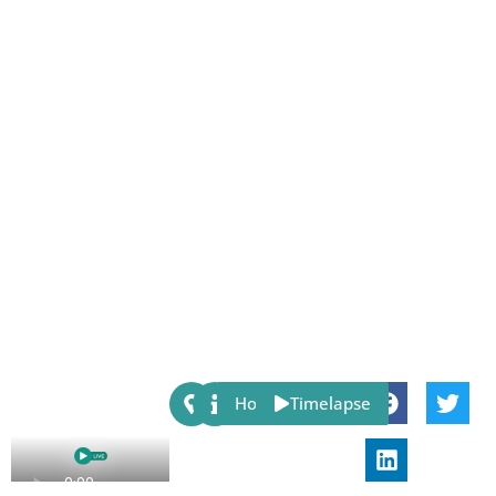
Share:
Host
Timelapse