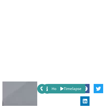
Share:
Host
Timelapse