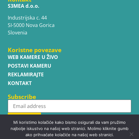
S3MEA d.o.o.
Industrijska c. 44
SI-5000 Nova Gorica
Slovenia
Koristne povezave
WEB KAMERE U ŽIVO
POSTAVI KAMERU
REKLAMIRAJTE
KONTAKT
Subscribe
Subscribe
Mi koristimo kolačiće kako bismo osigurali da vam pružimo
najbolje iskustvo na našoj web stranici. Molimo kliknite gumb
ako prihvaćate kolačiće na našoj web stranici.