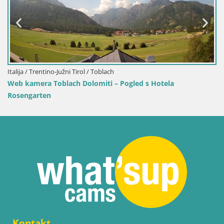
Hrvatska / Ličko-Senjska / Senj
ed s Hotela
Web kamera Senj luka – Lukobran i sv
Kontakt