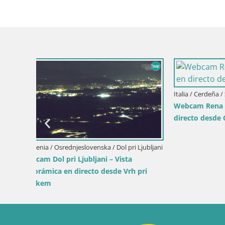
critores
Eslovenia / Savinjska / Velenje
Croacia / P
Webcam lago Velenje – Vista en directo
Webcam pu
desde Velenje Beach
y luces de