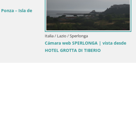
o / Gaeta
di Gaeta: Tra Coralli e stelle
Italia / Lazio / Gaeta
Gaeta – La Fuente de San Fran