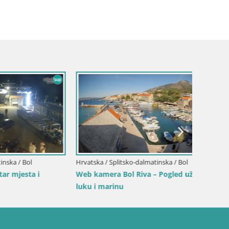
Hrvatska
Sinj ce
l
Hrvatska / Splitsko-dalmatinska / Bol
a i
Web kamera Bol Riva – Pogled uživo na
luku i marinu