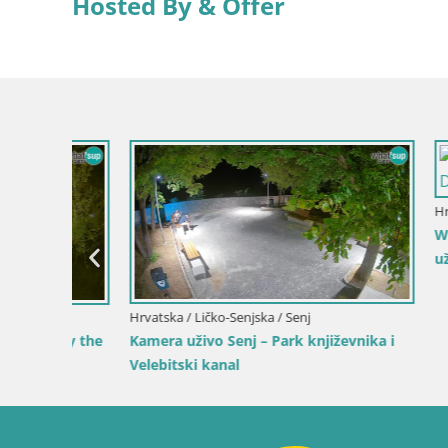
Hosted By & Offer
Hrvatska / 
Web kamer
uživo
Hrvatska / Ličko-Senjska / Senj
 by the
Kamera uživo Senj – Park književnika i
Velebitski kanal