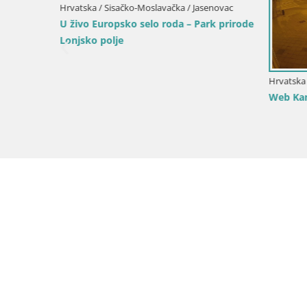
Hrvatska / Sisačko-Moslavačka / Jasenovac
U živo Europsko selo roda – Park prirode
Lonjsko polje
ja
Hrvatska / 
Web Kame
Live