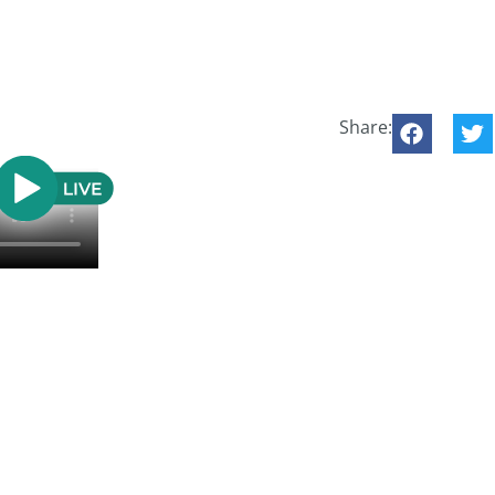
Share: