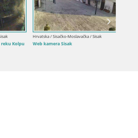
ak
Hrvatska / Sisačko-Moslavačka / Sisak
Hrvatska
eku Kolpu
Web kamera Sisak
Web kam
park – 