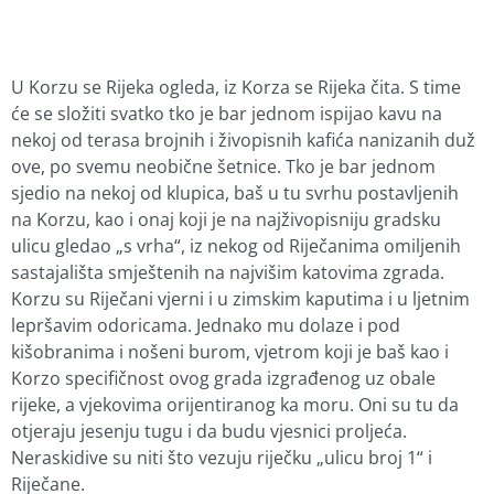
U Korzu se Rijeka ogleda, iz Korza se Rijeka čita. S time
će se složiti svatko tko je bar jednom ispijao kavu na
nekoj od terasa brojnih i živopisnih kafića nanizanih duž
ove, po svemu neobične šetnice. Tko je bar jednom
sjedio na nekoj od klupica, baš u tu svrhu postavljenih
na Korzu, kao i onaj koji je na najživopisniju gradsku
ulicu gledao „s vrha“, iz nekog od Riječanima omiljenih
sastajališta smještenih na najvišim katovima zgrada.
Korzu su Riječani vjerni i u zimskim kaputima i u ljetnim
lepršavim odoricama. Jednako mu dolaze i pod
kišobranima i nošeni burom, vjetrom koji je baš kao i
Korzo specifičnost ovog grada izgrađenog uz obale
rijeke, a vjekovima orijentiranog ka moru. Oni su tu da
otjeraju jesenju tugu i da budu vjesnici proljeća.
Neraskidive su niti što vezuju riječku „ulicu broj 1“ i
Riječane.