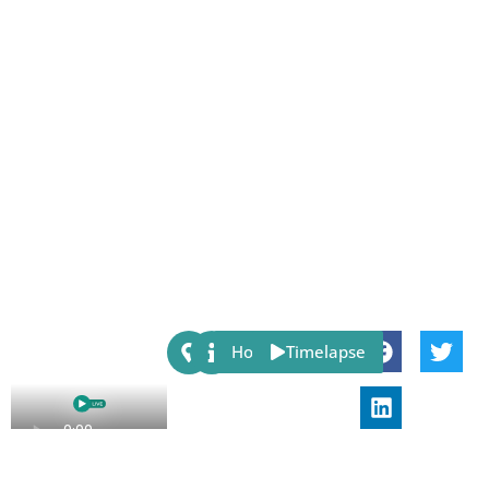
Share:
Host
Timelapse