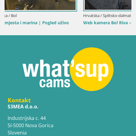
Hrvatska / Splitsko-dalmatinska / Bol
Web kamera Bol Riva – Pogled uživo na luku i marinu
Kontakt
S3MEA d.o.o.
Industrijska c. 44
SI-5000 Nova Gorica
Slovenia