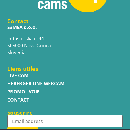
Contact
S3MEA d.o.o.
Industrijska c. 44
SI-5000 Nova Gorica
Slovenia
Liens utiles
LIVE CAM
HÉBERGER UNE WEBCAM
PROMOUVOIR
CONTACT
Souscrire