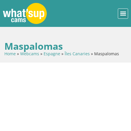
Maspalomas
Home
»
Webcams
»
Espagne
»
Îles Canaries
»
Maspalomas