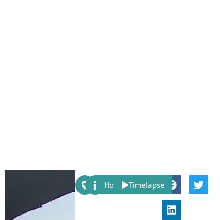
Share:
Host
Timelapse