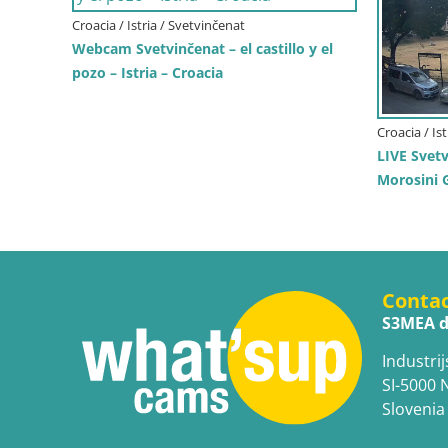
Croacia / Istria / Svetvinčenat
Webcam Svetvinčenat – el castillo y el
pozo – Istria – Croacia
Croacia / Is
LIVE Svetv
Morosini G
Conta
S3MEA d
Industrij
SI-5000 
Slovenia