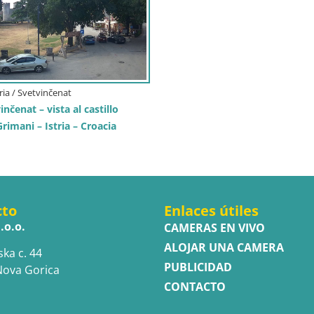
tria / Svetvinčenat
inčenat – vista al castillo
rimani – Istria – Croacia
cto
Enlaces útiles
.o.o.
CAMERAS EN VIVO
ALOJAR UNA CAMERA
ska c. 44
PUBLICIDAD
Nova Gorica
CONTACTO