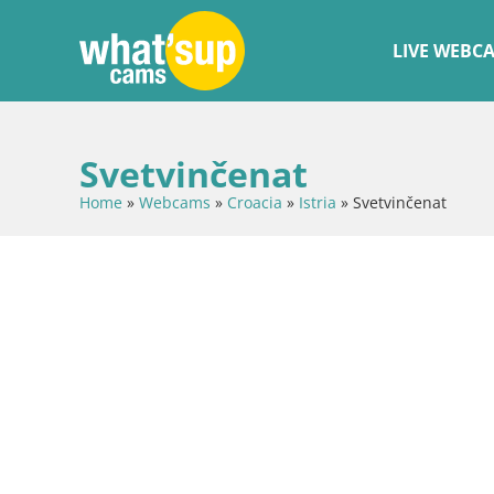
LIVE WEBC
Svetvinčenat
Home
»
Webcams
»
Croacia
»
Istria
»
Svetvinčenat