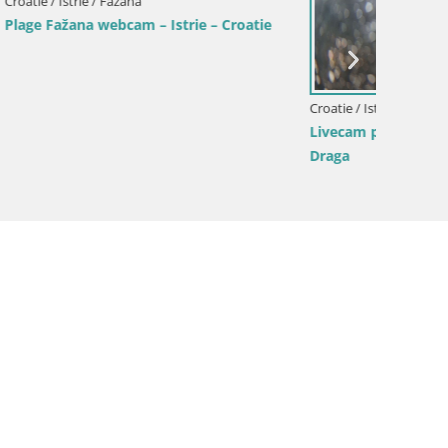
Croatie / Istrie / Fažana
Fažana Livecam riva et marina de la ville
– Istrie
Croatie 
sa – Istrie
Webcam
Draga, 