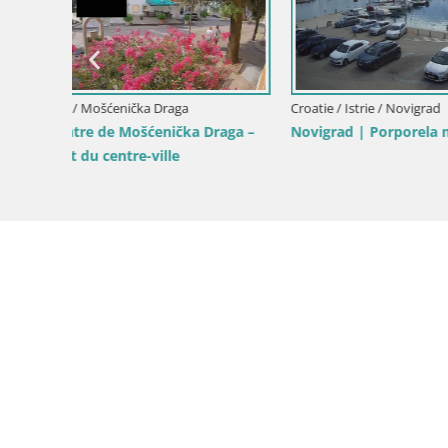
oatie
Croatie / Istrie / Mošćenička Draga
Croatie / Ist
Livecam plage Sv. Ivan | Mošćenička
Livecam Bo
Draga