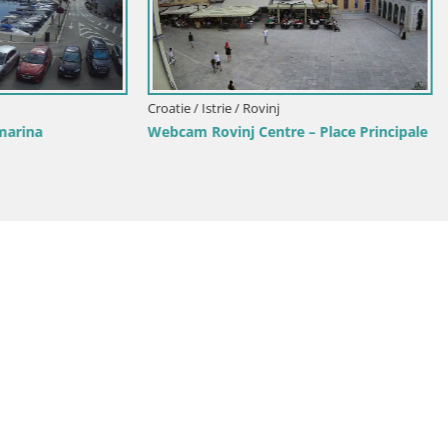
rie / Rovinj
Croatie / Istrie / Bale
rik plage Rovinj – Istrie
Bale, webcam de la place La Mu
– Croatie