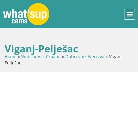
Viganj-Pelješac
Home
»
Webcams
»
Croatie
»
Dubrovnik-Neretva
»
Viganj-
Pelješac