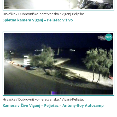
Hrvaška / Dubrovniško-neretvanska / Viganj-Pelješac
Spletna kamera Viganj – Pelješac v živo
Hrvaška / Dubrovniško-neretvanska / Viganj-Pelješac
Kamera v Živo Viganj – Pelješac – Antony-Boy Autocamp