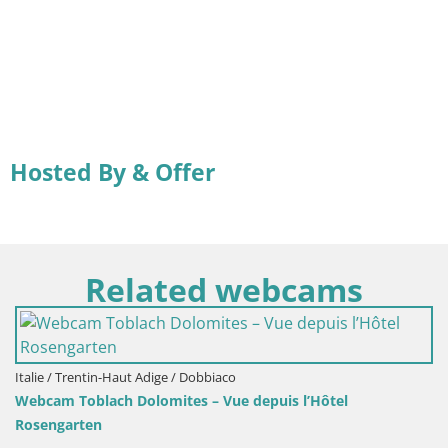
Hosted By & Offer
Related webcams
Croatie /
Webcam 
/ Trentin-Haut Adige / Dobbiaco
 Toblach Dolomites – Vue depuis l’Hôtel
garten