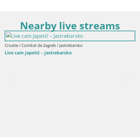
Nearby live streams
 / Jastrebarsko
rebarsko
Croatie / Comitat de Zagreb /
LIVEcam Perivoj Château 