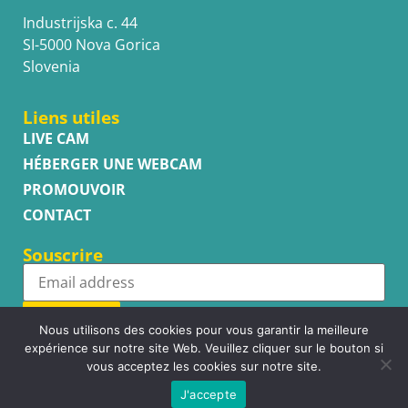
Industrijska c. 44
SI-5000 Nova Gorica
Slovenia
Liens utiles
LIVE CAM
HÉBERGER UNE WEBCAM
PROMOUVOIR
CONTACT
Souscrire
Subscribe
Nous utilisons des cookies pour vous garantir la meilleure
expérience sur notre site Web. Veuillez cliquer sur le bouton si
vous acceptez les cookies sur notre site.
J'accepte
Copyright © WhatsupCams 2016 - 2026. All right reserved.