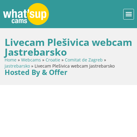
Livecam Plešivica webcam
Jastrebarsko
Home
»
Webcams
»
Croatie
»
Comitat de Zagreb
»
Jastrebarsko
»
Livecam Plešivica webcam Jastrebarsko
Hosted By & Offer