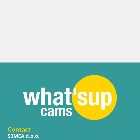
Contact
S3MEA d.o.o.