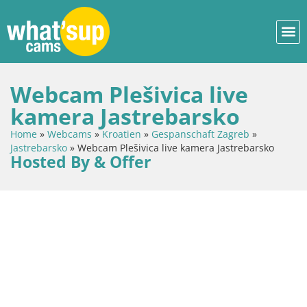
Webcam Plešivica live
kamera Jastrebarsko
Home
»
Webcams
»
Kroatien
»
Gespanschaft Zagreb
»
Jastrebarsko
»
Webcam Plešivica live kamera Jastrebarsko
Hosted By & Offer