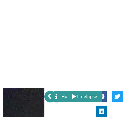
Share:
Host
Timelapse