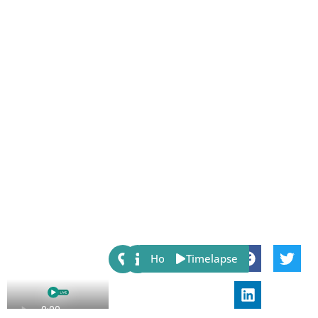
Share:
Host
Timelapse