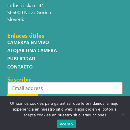
Industrijska c. 44
SI-5000 Nova Gorica
Slovenia
Enlaces útiles
CAMERAS EN VIVO
ALOJAR UNA CAMERA
PUBLICIDAD
CONTACTO
Suscribir
Subscribe
Utilizamos cookies para garantizar que le brindamos la mejor
experiencia en nuestro sitio web. Haga clic en el botón si
acepta cookies en nuestro sitio. traducciones
acepto
Copyright © WhatsupCams 2016 - 2026. All right reserved.