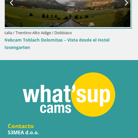
Croacia / Lika-Senj / Senj
de el Hotel
Webcam puerto de Senj – Rompeolas y f
Contacto
S3MEA d.o.o.