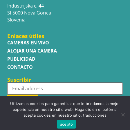
Industrijska c. 44
SI-5000 Nova Gorica
Slovenia
Enlaces útiles
CAMERAS EN VIVO
ALOJAR UNA CAMERA
PUBLICIDAD
CONTACTO
Suscribir
Subscribe
Utilizamos cookies para garantizar que le brindamos la mejor
experiencia en nuestro sitio web. Haga clic en el botón si
acepta cookies en nuestro sitio. traducciones
acepto
Copyright © WhatsupCams 2016 - 2026. All right reserved.