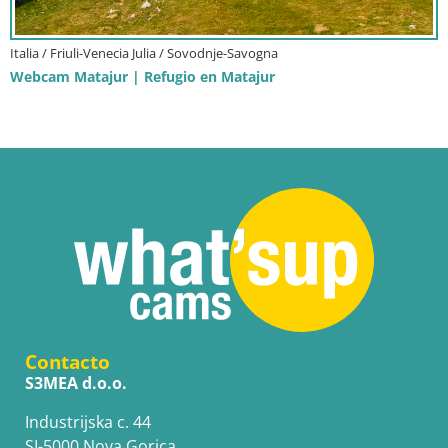
Italia / Friuli-Venecia Julia / Sovodnje-Savogna
Webcam Matajur | Refugio en Matajur
Contacto
S3MEA d.o.o.
Industrijska c. 44
SI-5000 Nova Gorica