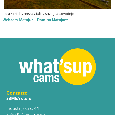
Italia / Friuli-Venezia Giulia / Savogna-Sovodnje
Webcam Matajur | Dom na Matajure
Contatto
S3MEA d.o.o.
Industrijska c. 44
SI-5000 Nova Gorica