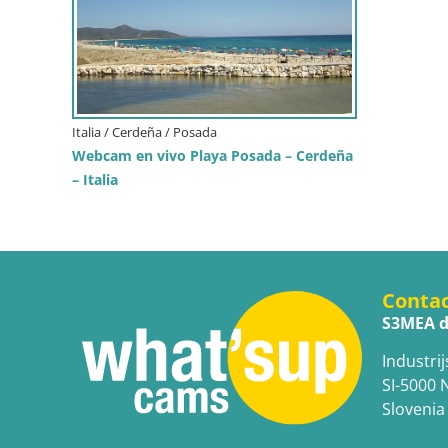
Italia / Cerdeña / Posada
Webcam en vivo Playa Posada – Cerdeña
– Italia
Conta
S3MEA d
Industrij
SI-5000 
Slovenia