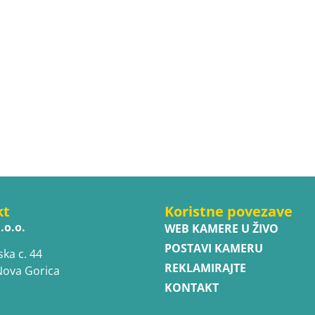
kt
Koristne povezave
.o.o.
WEB KAMERE U ŽIVO
POSTAVI KAMERU
ska c. 44
REKLAMIRAJTE
Nova Gorica
KONTAKT