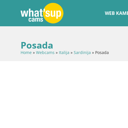
WEB KAME
Posada
Home
»
Webcams
»
Italija
»
Sardinija
»
Posada