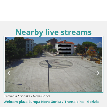
Nearby live streams
va Gorica
Eslovenia / Friuli-Venecia J
 Nova Gorica / Transalpina – Gorizia
Camera Transalpina / 