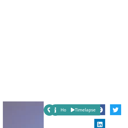
Share:
Host
Timelapse