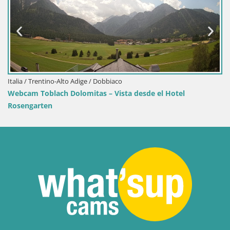
/ Trentino-Alto Adige / Dobbiaco
Croacia /
 Toblach Dolomitas – Vista desde el Hotel
Webcam 
garten