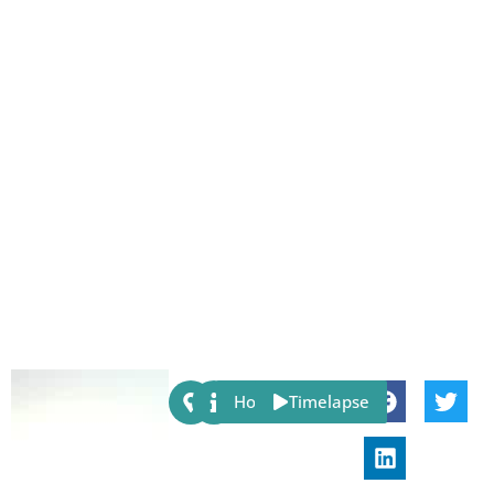
Share:
Host
Timelapse