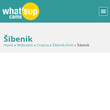
Šibenik
Home
»
Webcams
»
Croacia
»
Šibenik-Knin
»
Šibenik