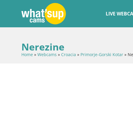
LIVE WEBC
Nerezine
Home
»
Webcams
»
Croacia
»
Primorje-Gorski Kotar
»
Ne