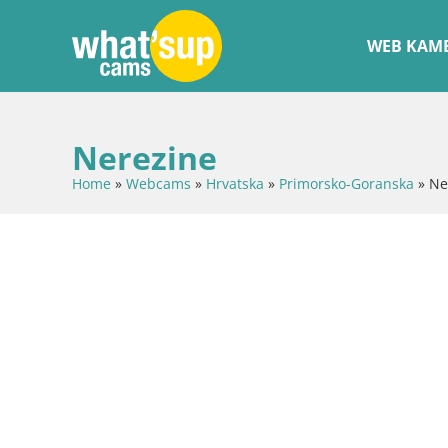
WEB KAME
Nerezine
Home
»
Webcams
»
Hrvatska
»
Primorsko-Goranska
»
Ne