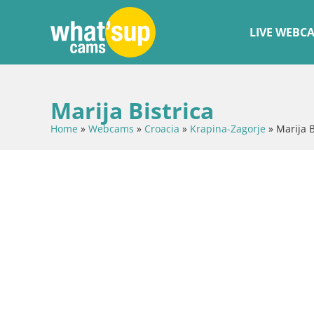
LIVE WEBC
Marija Bistrica
Home
»
Webcams
»
Croacia
»
Krapina-Zagorje
»
Marija B