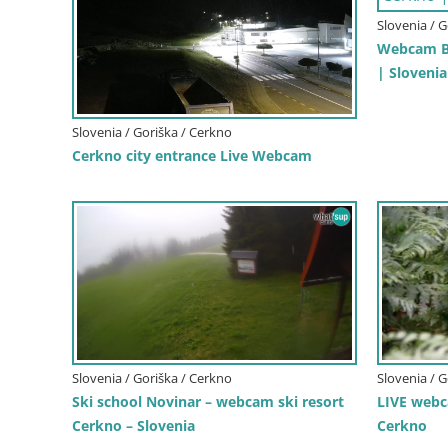
Slovenia / 
Webcam Bu
| Slovenia
Slovenia / Goriška / Cerkno
Cerkno city entrance Live Webcam
Slovenia / Goriška / Cerkno
Slovenia / 
Ski school Novinar – webcam ski resort
LIVE webc
Cerkno – Slovenia
Cerkno