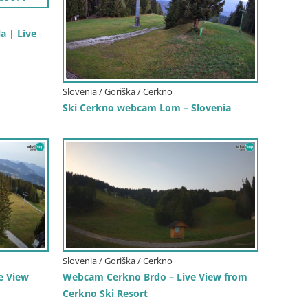
a | Live
Slovenia / Goriška / Cerkno
Ski Cerkno webcam Lom – Slovenia
Slovenia / Goriška / Cerkno
e View
Webcam Cerkno Brdo – Live View from
Cerkno Ski Resort