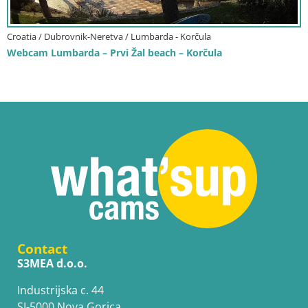
Croatia / Dubrovnik-Neretva / Lumbarda - Korčula
Webcam Lumbarda – Prvi Žal beach – Korčula
Contact
S3MEA d.o.o.
Industrijska c. 44
SI-5000 Nova Gorica