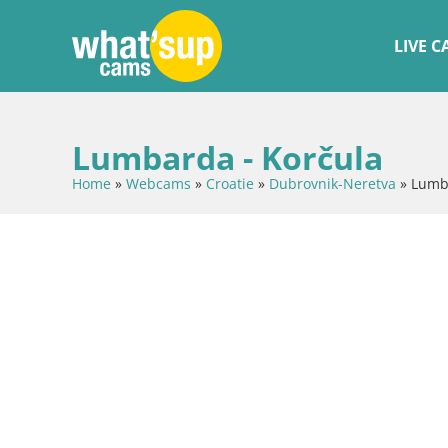
LIVE 
Lumbarda - Korčula
Home
»
Webcams
»
Croatie
»
Dubrovnik-Neretva
»
Lumba