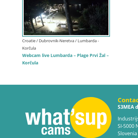
Croatie / Dubrovnik-Neretva / Lumbarda -
Korčula
Webcam live Lumbarda – Plage Prvi Žal –
Korčula
Conta
S3MEA d
Industrij
SI-5000 
Slovenia