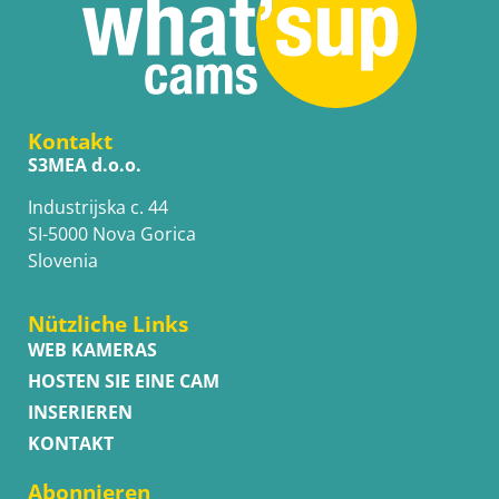
Kontakt
S3MEA d.o.o.
Industrijska c. 44
SI-5000 Nova Gorica
Slovenia
Nützliche Links
WEB KAMERAS
HOSTEN SIE EINE CAM
INSERIEREN
KONTAKT
Abonnieren