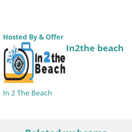
Hosted By & Offer
In2the beach
In 2 The Beach