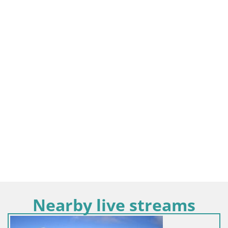
Nearby live streams