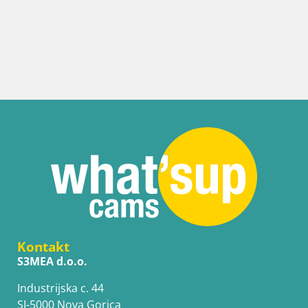
Italien
Webca
Stran
Kontakt
S3MEA d.o.o.
Industrijska c. 44
SI-5000 Nova Gorica