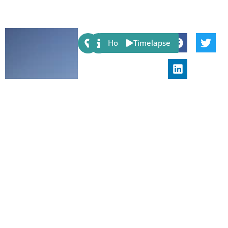
Share:
Host
Timelapse