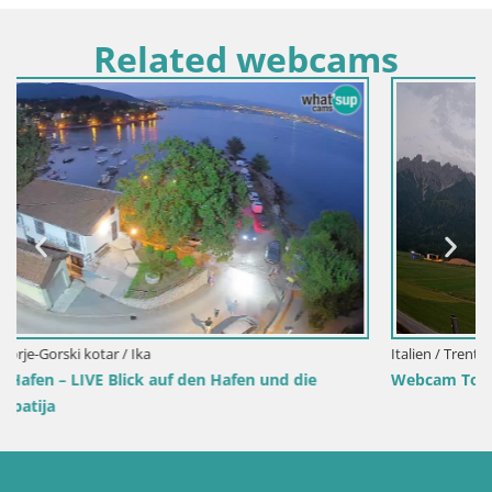
Related webcams
Italien / Trentino-Südtirol / Toblach
Webcam Toblach Dolomiten – Blick vom Hotel Rosengar