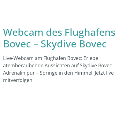
Webcam des Flughafens
Bovec – Skydive Bovec
Live-Webcam am Flughafen Bovec: Erlebe
atemberaubende Aussichten auf Skydive Bovec.
Adrenalin pur – Springe in den Himmel! Jetzt live
mitverfolgen.