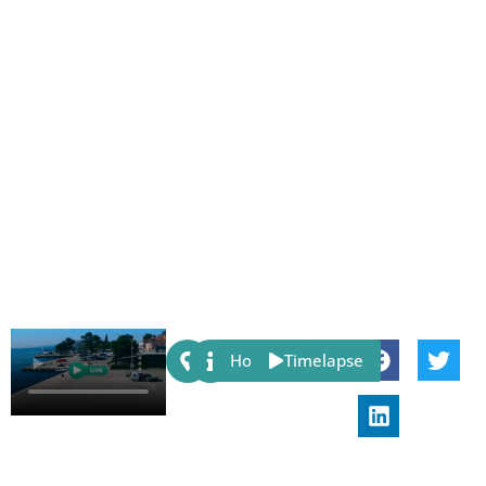
Share:
Host
Timelapse