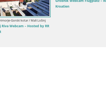
Live Webcam Rodelbahn Fužine –
Kroatien
Kroatien / Primorje-G
Marina Mul – Opa
Kroatien