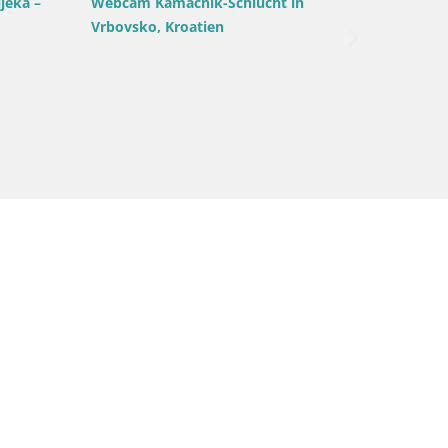
orski kotar / Opatija
Kroatien / Primorje-Gorski kotar / Opatija
tija Live webcam –
Webcam Volosko Marina – Liveblick a
den Hafen Mul | Opatija