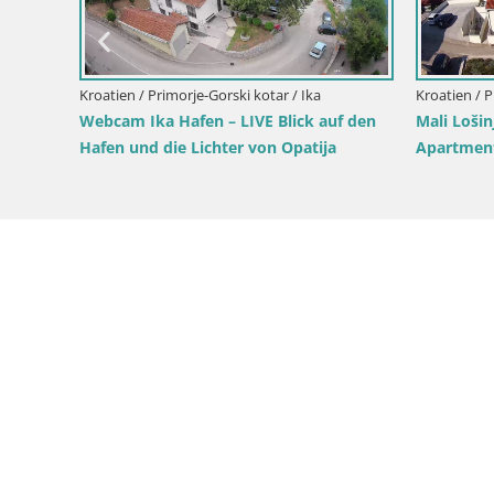
chlucht in
Kroatien / Primorje-Gorski kotar / Mali Lošinj
Insel Unije Webcam – Entdecken Sie die
Schönheit von Kroatiens verstecktem
Juwel