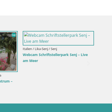
 Split-Dalmatien / Bol
Kroatien / Split-Dalmatien / Bol
Bol Hafen & Ortszentrum –
Webcam Bol Hafen – Liveblick
k aus Bol auf der Insel Brač
Riva & Marina