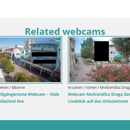
Related webcams
erpark
Kroatien / Karlovac / Karlstadt
Kroatien /
Webcam Karlstadt Burg Dubovac –
Webcam 
Liveblick auf das historische
Liveblic
Wahrzeichen