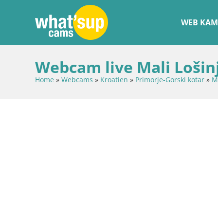
WEB KAM
Webcam live Mali Lošin
Home
»
Webcams
»
Kroatien
»
Primorje-Gorski kotar
»
M