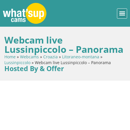
Webcam live
Lussinpiccolo – Panorama
Home
»
Webcams
»
Croazia
»
Litoraneo-montana
»
Lussinpiccolo
»
Webcam live Lussinpiccolo – Panorama
Hosted By & Offer