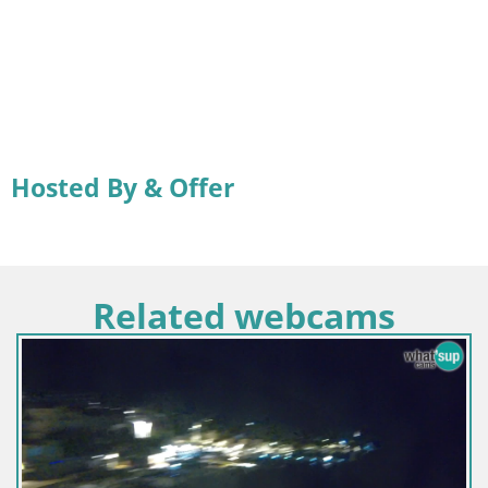
Hosted By & Offer
Related webcams