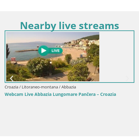
Nearby live streams
 / Litoraneo-montana / Abbazia
Croazia 
m Live Abbazia Lungomare Pančera – Croazia
Webcam 