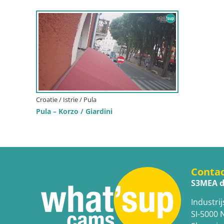
Croatie / Istrie / Pula
Pula – Korzo / Giardini
Conta
S3MEA d
Industrij
SI-5000 