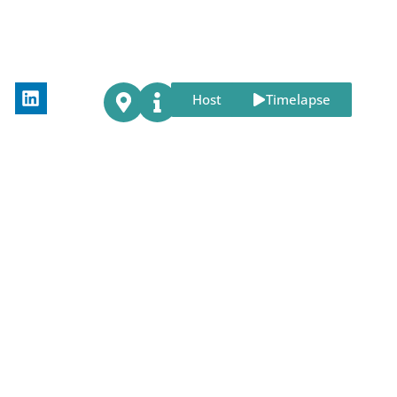
Host
Timelapse