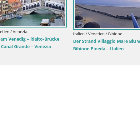
netien / Venezia
Italien / Venetien / Bibione
am Venedig – Rialto-Brücke
Der Strand Villaggio Mare Blu
 Canal Grande – Venezia
Bibione Pineda – Italien