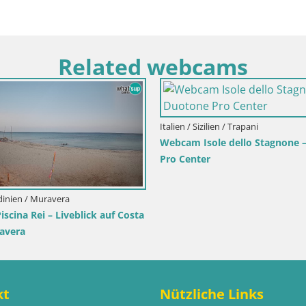
Related webcams
Italien / Sizilien / Trapani
Webcam Isole dello Stagnone 
Pro Center
rdinien / Muravera
cina Rei – Liveblick auf Costa
ravera
kt
Nützliche Links