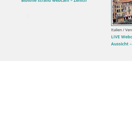
Bibione strand webcam – Zenith
Italien / Ve
LIVE Webc
Aussicht –