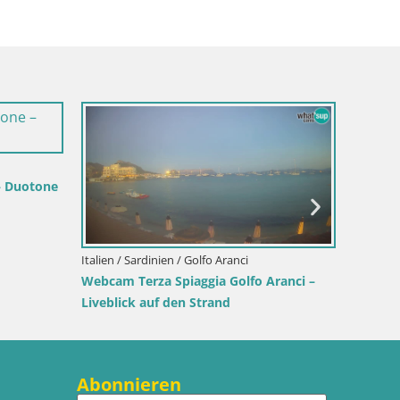
– Duotone
Italien / Sardinien / Golfo Aranci
Italien /
Webcam Terza Spiaggia Golfo Aranci –
Webcam 
Liveblick auf den Strand
Sant’An
Abonnieren