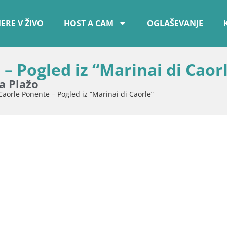
ERE V ŽIVO
HOST A CAM
OGLAŠEVANJE
 Pogled iz “Marinai di Caor
a Plažo
aorle Ponente – Pogled iz “Marinai di Caorle”