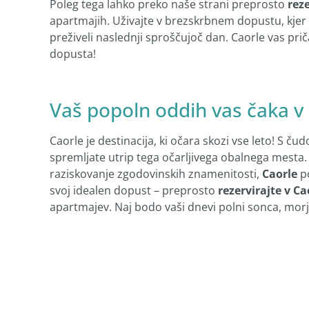
Poleg tega lahko preko naše strani preprosto
reze
apartmajih. Uživajte v brezskrbnem dopustu, kjer v
preživeli naslednji sproščujoč dan. Caorle vas pri
dopusta!
Vaš popoln oddih vas čaka v 
Caorle je destinacija, ki očara skozi vse leto! S č
spremljate utrip tega očarljivega obalnega mesta. N
raziskovanje zgodovinskih znamenitosti,
Caorle
po
svoj idealen dopust – preprosto
rezervirajte v Ca
apartmajev. Naj bodo vaši dnevi polni sonca, mor