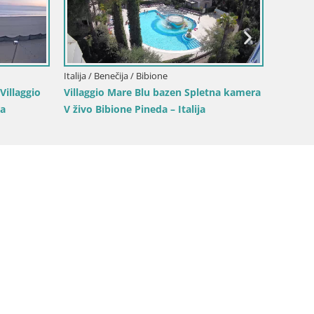
Italija / 
Italija / Benečija / Bibione
Termini
Villaggio
Villaggio Mare Blu bazen Spletna kamera
Lido Sp
ja
V živo Bibione Pineda – Italija