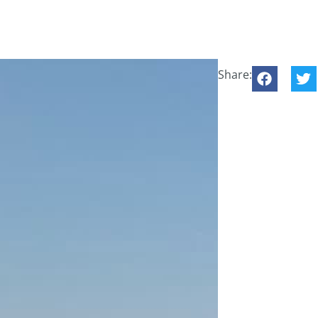
Share: