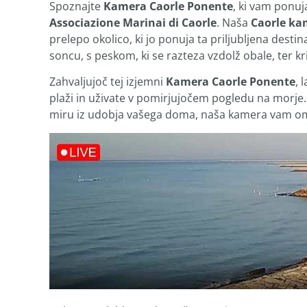
Spoznajte
Kamera Caorle Ponente
, ki vam ponuj
Associazione Marinai di Caorle
. Naša
Caorle ka
prelepo okolico, ki jo ponuja ta priljubljena destin
soncu, s peskom, ki se razteza vzdolž obale, ter kri
Zahvaljujoč tej izjemni
Kamera Caorle Ponente
, 
plaži in uživate v pomirjujočem pogledu na morje. 
miru iz udobja vašega doma, naša kamera vam omo