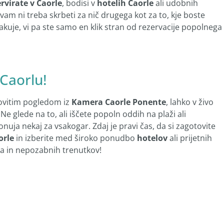
rvirate v Caorle
, bodisi v
hotelih Caorle
ali udobnih
am ni treba skrbeti za nič drugega kot za to, kje boste
čakuje, vi pa ste samo en klik stran od rezervacije popolnega
Caorlu!
udovitim pogledom iz
Kamera Caorle Ponente
, lahko v živo
e glede na to, ali iščete popoln oddih na plaži ali
nuja nekaj za vsakogar. Zdaj je pravi čas, da si zagotovite
orle
in izberite med široko ponudbo
hotelov
ali prijetnih
ja in nepozabnih trenutkov!