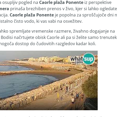
a osupljiv pogled na
Caorle plaža Ponente
iz perspektive
mera
prinaša brezhiben prenos v živo, kjer si lahko ogledate
acija.
Caorle plaža Ponente
je popolna za sproščujoče dni 
stalno čisto vodo, ki vas vabi na osvežitev.
lahko spremljate vremenske razmere, živahno dogajanje na
Bodisi načrtujete obisk Caorle ali pa si želite samo trenutek
goča dostop do čudovitih razgledov kadar koli.