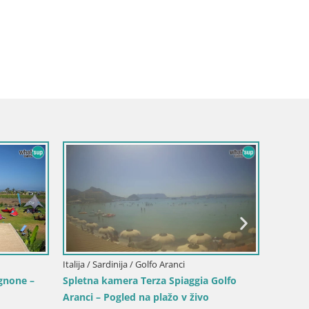
Italija / Sardinija / Golfo Aranci
Italija /
agnone –
Spletna kamera Terza Spiaggia Golfo
Spletna
Aranci – Pogled na plažo v živo
živo iz