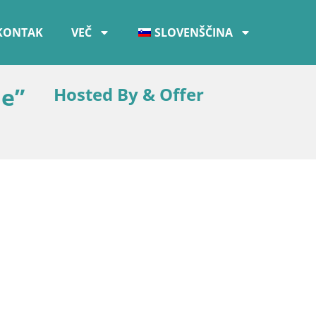
KONTAK
VEČ
SLOVENŠČINA
le”
Hosted By & Offer