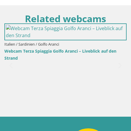
Related webcams
Golfo Aranci
ggia Golfo Aranci – Liveblick auf den
Italien / Sardinien / S
Webcam Porto Pino 