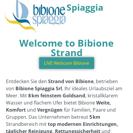
Spiaggia
Welcome to Bibione
Strand
LIVE Webcam Bibione
Entdecken Sie den
Strand von Bibione
, betrieben
von
Bibione Spiaggia Srl
, Ihr ideales Urlaubsziel am
Meer. Mit
8 km feinstem Goldsand
, kristallklarem
Wasser und flachem Ufer bietet Bibione
Weite,
Komfort
und
Vergnügen
für Familien, Paare und
Gruppen. Das Unternehmen betreut
5 km
Strandbereich mit
top modernen Einrichtungen,
täglicher Reinigung, Rettungssicherheit
und