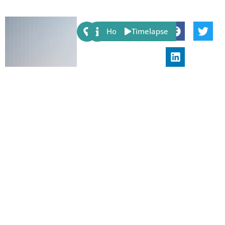
Share:
Host
Timelapse